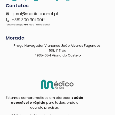
Contatos
geral@mediconanet.pt
+351 300 301 901*
*chamadas para a rede fixa nacional
Morada
Praça Navegador Vianense João Álvares Fagundes,
108, 1º Trás
4935-054 Viana do Castelo
Estamos comprometidos em oferecer
saúde
acessível e rápida
para todos, onde e
quando precisar.