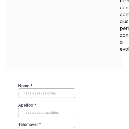
for
con
co
ajus
per
con
a
evo