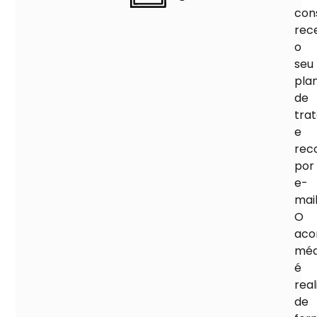
cons
rec
o
seu
pla
de
tra
e
rec
por
e-
mail
O
aco
méd
é
real
de