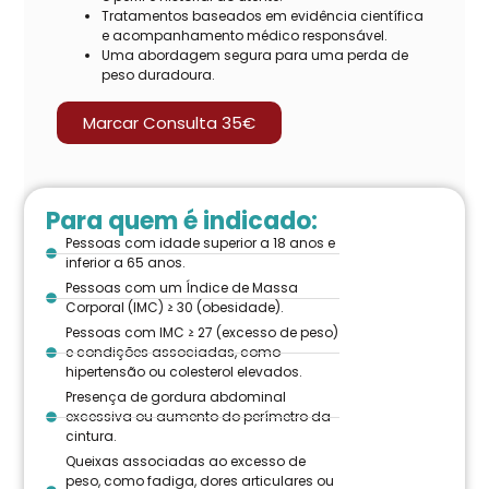
Tratamentos baseados em evidência científica
e acompanhamento médico responsável.
Uma abordagem segura para uma perda de
peso duradoura.
Marcar Consulta 35€
Para quem é indicado:
Pessoas com idade superior a 18 anos e
inferior a 65 anos.
Pessoas com um Índice de Massa
Corporal (IMC) ≥ 30 (obesidade).
Pessoas com IMC ≥ 27 (excesso de peso)
e condições associadas, como
hipertensão ou colesterol elevados.
Presença de gordura abdominal
excessiva ou aumento do perímetro da
cintura.
Queixas associadas ao excesso de
peso, como fadiga, dores articulares ou