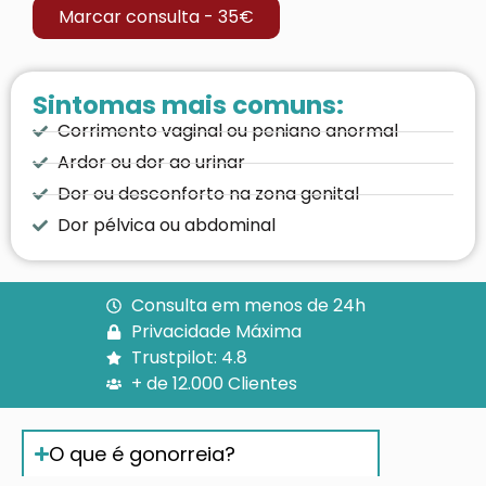
Marcar consulta - 35€
Sintomas mais comuns:
Corrimento vaginal ou peniano anormal
Ardor ou dor ao urinar
Dor ou desconforto na zona genital
Dor pélvica ou abdominal
Consulta em menos de 24h
Privacidade Máxima
Trustpilot: 4.8
+ de 12.000 Clientes
O que é gonorreia?