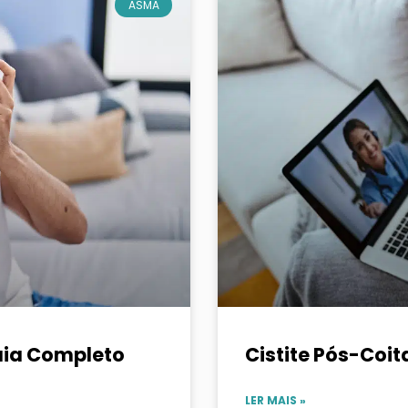
ASMA
uia Completo
Cistite Pós-Coit
LER MAIS »