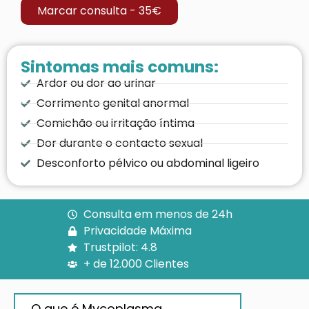
Marcar consulta - 35€
Sintomas mais comuns:
Ardor ou dor ao urinar
Corrimento genital anormal
Comichão ou irritação íntima
Dor durante o contacto sexual
Desconforto pélvico ou abdominal ligeiro
Consulta em menos de 24h
Privacidade Máxima
Trustpilot: 4.8
+ de 12.000 Clientes
O que é Mycoplasma