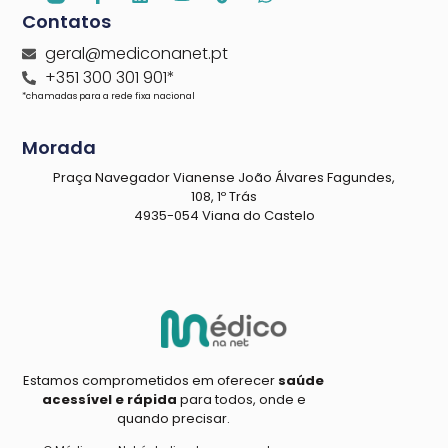
Contatos
geral@mediconanet.pt
+351 300 301 901*
*chamadas para a rede fixa nacional
Morada
Praça Navegador Vianense João Álvares Fagundes,
108, 1º Trás
4935-054 Viana do Castelo
Estamos comprometidos em oferecer
saúde
acessível e rápida
para todos, onde e
quando precisar.