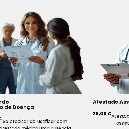
ado
Atestado Ass
o de Doença
29,00 €
Atestad
€
Se precisar de justificar com
assis
atestado médico uma ausência