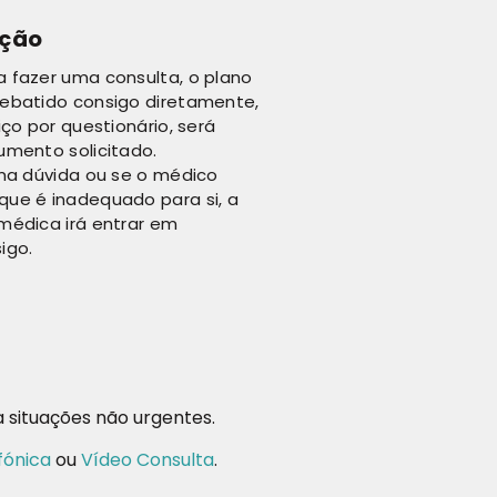
Ação
 fazer uma consulta, o plano
ebatido consigo diretamente,
iço por questionário, será
umento solicitado.
uma dúvida ou se o médico
ue é inadequado para si, a
médica irá entrar em
igo.
situações não urgentes.
fónica
ou
Vídeo Consulta
.