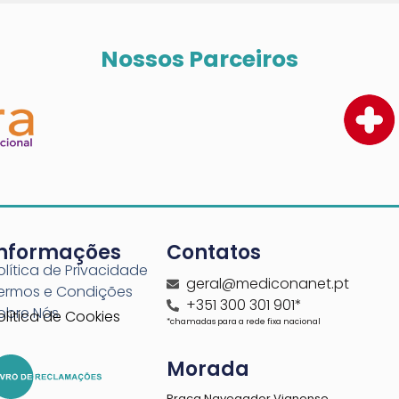
Nossos Parceiros
Informações
Contatos
olítica de Privacidade
geral@mediconanet.pt
ermos e Condições
+351 300 301 901*
obre Nós
olítica de Cookies
*chamadas para a rede fixa nacional
Morada
Praça Navegador Vianense