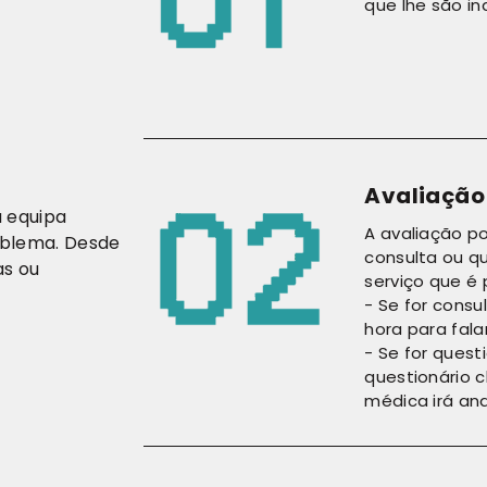
que lhe são in
Avaliação
a equipa
A avaliação p
roblema. Desde
consulta ou q
as ou
serviço que é 
- Se for consu
hora para fal
- Se for quest
questionário c
médica irá ana