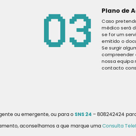
Plano de 
Caso pretenda
médico será d
se for um serv
emitido o doc
Se surgir alg
compreender q
nossa equipa 
contacto cons
urgente ou emergente, ou para o
SNS 24
– 808242424 para 
ratamento, aconselhamos a que marque uma
Consulta Tele