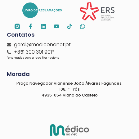
Contatos
geral@mediconanet.pt
+351 300 301 901*
*chamadas para a rede fixa nacional
Morada
Praça Navegador Vianense João Álvares Fagundes,
108, 1º Trás
4935-054 Viana do Castelo