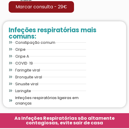
Marcar consulta - 29€
Infeções respiratórias mais
comuns:
Constipação comum
Gripe
Gripe A
COVID-19
Faringite viral
Bronquite viral
Sinusite viral
Laringite
Infeções respiratórias ligeiras em
crianças
As Infeções Respiratórias são altamente
contagiosas, evite sair de casa