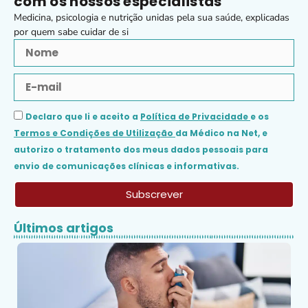
com os nossos especialistas
Medicina, psicologia e nutrição unidas pela sua saúde, explicadas
por quem sabe cuidar de si
Declaro que li e aceito a
Política de Privacidade
e os
Termos e Condições de Utilização
da Médico na Net, e
autorizo o tratamento dos meus dados pessoais para
envio de comunicações clínicas e informativas.
Subscrever
Últimos artigos