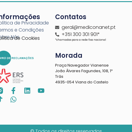
Informações
Contatos
olítica de Privacidade
geral@mediconanet.pt
ermos e Condições
+351 300 301 901*
obre Nós
olítica de Cookies
*chamadas para a rede fixa nacional
Morada
Praça Navegador Vianense
João Álvares Fagundes, 108, 1º
Trás
4935-054 Viana do Castelo
© Todos os direitos reservados