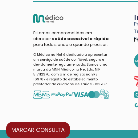
P
T
Estamos comprometidos em
S
oferecer
saúde acessível e rápida
P
para todos, onde e quando precisar.
O Médico na Net é dedicado a apresentar
um serviço de saúde confiável, seguro e
devidamente regulamentado. Somos uma
marca da MNN Médico na Net Lda, NIF
517112370, com o nº de registo na ERS
169767 e registo do estabelecimento
prestador de cuidados de saúde E169767.
MARCAR CONSULTA